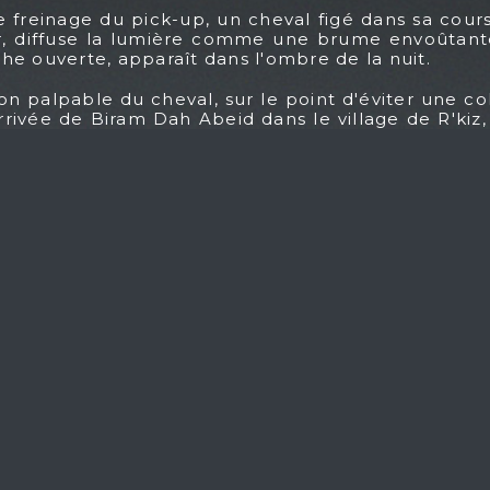
de freinage du pick-up, un cheval figé dans sa cou
r, diffuse la lumière comme une brume envoûtante.
he ouverte, apparaît dans l'ombre de la nuit.
on palpable du cheval, sur le point d'éviter une co
arrivée de Biram Dah Abeid dans le village de R'kiz
t obscurité, mouvement et mémoire.
ir l’intensité d’un instant où l’histoire et l’émoti
ckup's brake lights, a horse, frozen mid-gallop, s
air diffuses the light like an enchanting mist. Backl
h, is visible in the shadow of the night.
tension of the horse, narrowly avoiding a collis
ah Abeid's arrival in the village of R'kiz, Mauritan
t and memory.
ring the intensity of a moment where history and 