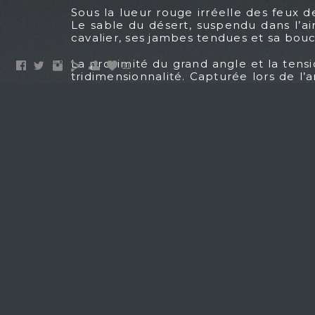
Sous la lueur rouge irréelle des feux 
Le sable du désert, suspendu dans l’ai
cavalier, ses jambes tendues et sa bouc
La proximité du grand angle et la tensi
11
tridimensionnalité. Capturée lors de l’
affrontement puissant entre lumière e
Acquérir cette photographie, c’est sais
d’ombre.
English
:
Bathed in the unreal red glow of the pi
frame. The desert sand suspended in the 
outstretched legs and slightly open mout
The wide-angle shot and the palpable 
dimensionality. Captured during Biram D
between light and darkness, movemen
Acquiring this photograph means captu
and shadow.