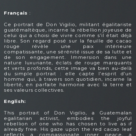
Français
:
Ce portrait de Don Vigilio, militant égalitariste
guatémaltèque, incarne la rébellion joyeuse de
celui qui a choisi de vivre comme s’il était déjà
libre. Son regard posé sur la feuille de cacao
rouge révèle une paix intérieure
compatissante, une sérénité issue de sa lutte et
de son engagement. Immersion dans une
nature luxuriante, éclats de rouge marquants
et verts profonds, cette image va bien au-delà
du simple portrait : elle capte l’esprit d’un
homme qui, à travers son quotidien, incarne la
liberté, en parfaite harmonie avec la terre et
ses valeurs collectives.
English:
This portrait of Don Vigilio, a Guatemalan
egalitarian activist, embodies the joyful
rebellion of one who has chosen to live as if
already free. His gaze upon the red cacao leaf
reflects a compassionate inner peace, a